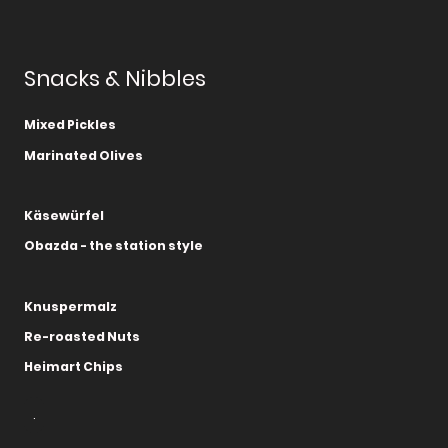
Snacks & Nibbles
Mixed Pickles
Marinated Olives
Käsewürfel
Obazda - the station style
Knuspermalz
Re-roasted Nuts
Heimart Chips
.