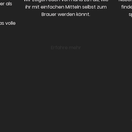
er als
ihr mit einfachen Mitteln selbst zum
find
Brauer werden könnt.
s
as volle
Erfahre mehr
the 