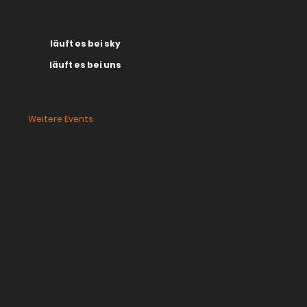
läuft es bei sky
läuft es bei uns
Weitere Events